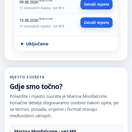
18:00–21:30
09.08.2026
Zatraži mjesto
11 slobodnih mjesta · od 99 €
18:00–21:30
15.08.2026
Zatraži mjesto
11 slobodnih mjesta · od 99 €
Uključeno
MJESTO SUSRETA
Gdje smo točno?
Polazište i mjesto susreta je Marina Monfalcone.
Konačne detalje dogovaramo osobno nakon upita, jer
se termin, posada, vrijeme i format moraju
međusobno uklopiti.
Marina Monfalcone · vez M5