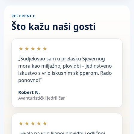
REFERENCE
Što kažu naši gosti
★★★★★
„Sudjelovao sam u prelasku Sjevernog
mora kao miljažnoj plovidbi – jedinstveno
iskustvo s vrlo iskusnim skipperom. Rado
ponovno!“
Robert N.
Avanturistički jedriličar
★★★★★
„Hvala na vrlo lijepoj plovidbi i odličnoj