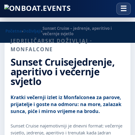
Sunset Cruise – jedrenje, aperitivo i
Početna
›
Doživljaji
›
večernje svjetlo
JEDRILIČARSKI DOŽIVLJAJ ·
MONFALCONE
Sunset Cruise
jedrenje,
aperitivo i večernje
svjetlo
Kratki večernji izlet iz Monfalconea za parove,
prijatelje i goste na odmoru: na more, zalazak
sunca, piće i mirno vrijeme na brodu.
Sunset Cruise najemotivniji je dnevni format: večernje
svjetlo, jedrenje, aperitivo i trenutak kada Jadran