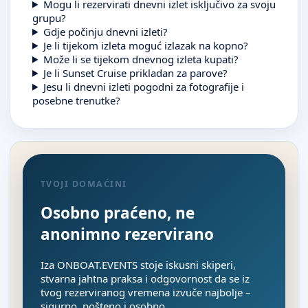
Mogu li rezervirati dnevni izlet isključivo za svoju
grupu?
Gdje počinju dnevni izleti?
Je li tijekom izleta moguć izlazak na kopno?
Može li se tijekom dnevnog izleta kupati?
Je li Sunset Cruise prikladan za parove?
Jesu li dnevni izleti pogodni za fotografije i
posebne trenutke?
TVOJI DOMAĆINI
Osobno praćeno, ne
anonimno rezervirano
Iza ONBOAT.EVENTS stoje iskusni skiperi,
stvarna jahtna praksa i odgovornost da se iz
tvog rezerviranog vremena izvuče najbolje –
sigurno, pošteno i osobno.