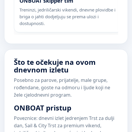
ONBOAT skipper tim
M
Treninzi, jedriličarski vikendi, dnevne plovidbe i
Ci
briga o jahti dodjeljuju se prema ulozi i
n
dostupnosti.
Što te očekuje na ovom
dnevnom izletu
Posebno za parove, prijatelje, male grupe,
rođendane, goste na odmoru i ljude koji ne
žele cjelodnevni program.
ONBOAT pristup
Poveznice: dnevni izlet jedrenjem Trst za dulji
dan, Sail & City Trst za premium vikend,