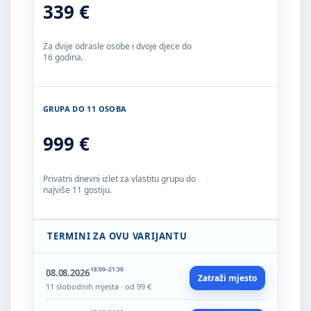
339 €
Za dvije odrasle osobe i dvoje djece do
16 godina.
GRUPA DO 11 OSOBA
999 €
Privatni dnevni izlet za vlastitu grupu do
najviše 11 gostiju.
TERMINI ZA OVU VARIJANTU
18:00–21:30
08.08.2026
Zatraži mjesto
11 slobodnih mjesta · od 99 €