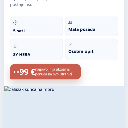
postaje tiši.
⏱
👥
Mala posada
5 sati
✓
⛵
Osobni upit
SY HERA
99 €
najpovoljnija aktualna
OD
ponuda na ovoj stranici