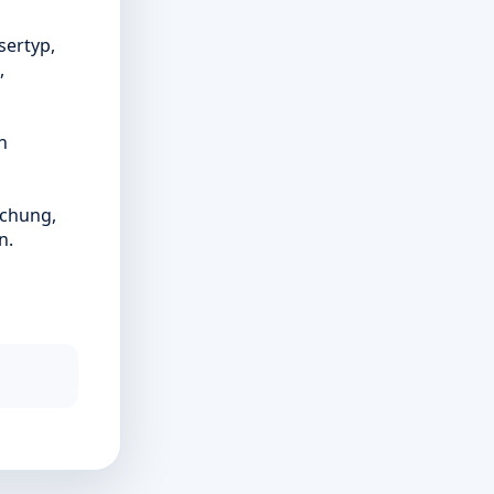
sertyp,
,
n
schung,
n.