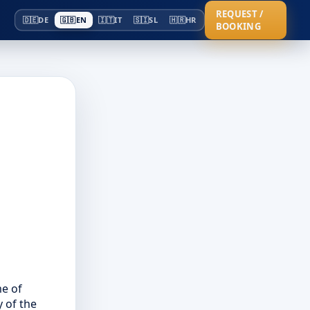
REQUEST /
🇩🇪
DE
🇬🇧
EN
🇮🇹
IT
🇸🇮
SL
🇭🇷
HR
BOOKING
me of
y of the