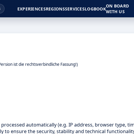
ON BOARD
6
EXPERIENCES
REGIONS
SERVICES
LOGBOOK
WITH US
ersion ist die rechtsverbindliche Fassung!)
s processed automatically (e.g. IP address, browser type, ti
y to ensure the security, stability and technical functionalit