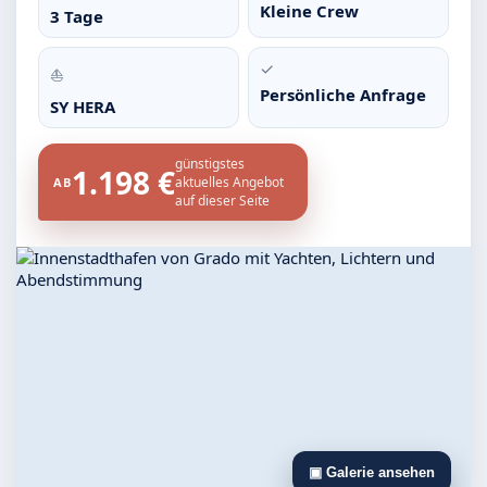
Kleine Crew
3 Tage
✓
⛵
Persönliche Anfrage
SY HERA
günstigstes
1.198 €
aktuelles Angebot
AB
auf dieser Seite
▣ Galerie ansehen