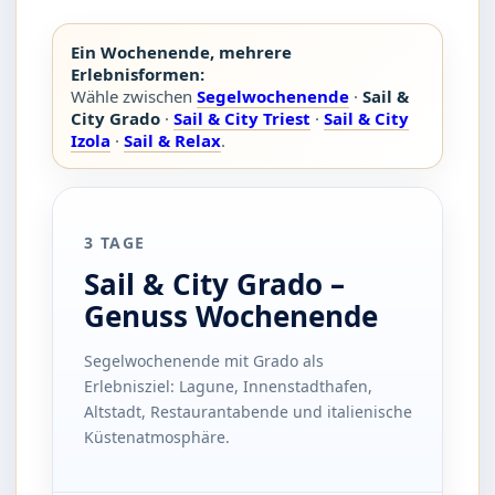
Ein Wochenende, mehrere
Erlebnisformen:
Wähle zwischen
Segelwochenende
·
Sail &
City Grado
·
Sail & City Triest
·
Sail & City
Izola
·
Sail & Relax
.
3 TAGE
Sail & City Grado –
Genuss Wochenende
Segelwochenende mit Grado als
Erlebnisziel: Lagune, Innenstadthafen,
Altstadt, Restaurantabende und italienische
Küstenatmosphäre.