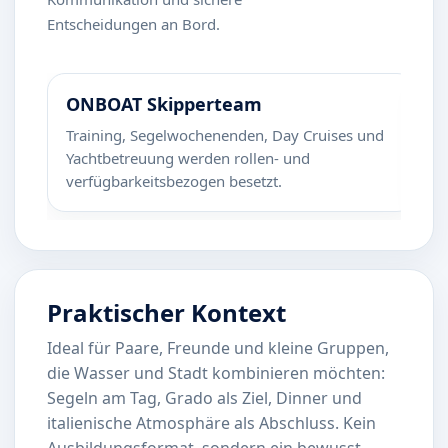
Entscheidungen an Bord.
ONBOAT Skipperteam
R
Training, Segelwochenenden, Day Cruises und
Zi
Yachtbetreuung werden rollen- und
b
verfügbarkeitsbezogen besetzt.
z
Praktischer Kontext
Ideal für Paare, Freunde und kleine Gruppen,
die Wasser und Stadt kombinieren möchten:
Segeln am Tag, Grado als Ziel, Dinner und
italienische Atmosphäre als Abschluss. Kein
Ausbildungsformat, sondern ein bewusst