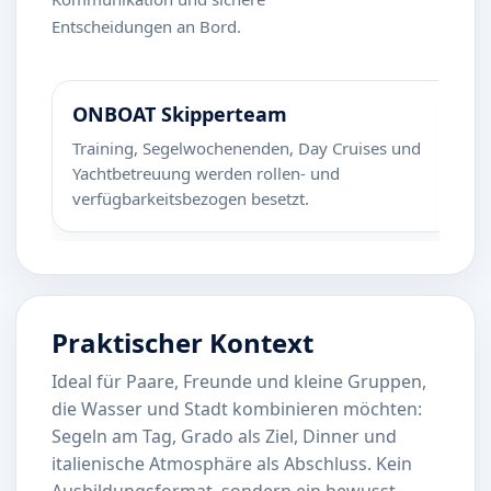
Entscheidungen an Bord.
ONBOAT Skipperteam
R
Training, Segelwochenenden, Day Cruises und
Zi
Yachtbetreuung werden rollen- und
b
verfügbarkeitsbezogen besetzt.
z
Praktischer Kontext
Ideal für Paare, Freunde und kleine Gruppen,
die Wasser und Stadt kombinieren möchten:
Segeln am Tag, Grado als Ziel, Dinner und
italienische Atmosphäre als Abschluss. Kein
Ausbildungsformat, sondern ein bewusst