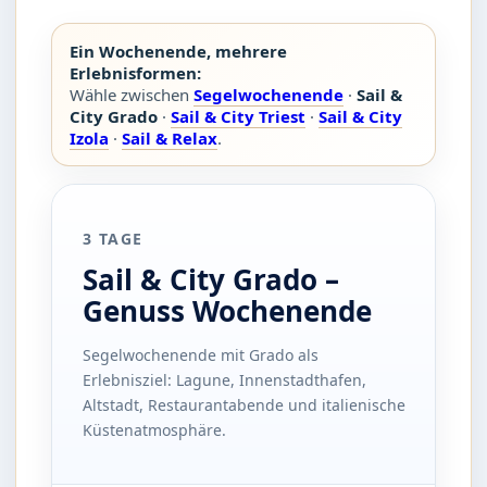
Ein Wochenende, mehrere
Erlebnisformen:
Wähle zwischen
Segelwochenende
·
Sail &
City Grado
·
Sail & City Triest
·
Sail & City
Izola
·
Sail & Relax
.
3 TAGE
Sail & City Grado –
Genuss Wochenende
Segelwochenende mit Grado als
Erlebnisziel: Lagune, Innenstadthafen,
Altstadt, Restaurantabende und italienische
Küstenatmosphäre.