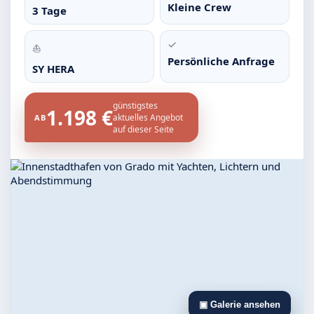
Kleine Crew
3 Tage
✓
⛵
Persönliche Anfrage
SY HERA
günstigstes
1.198 €
aktuelles Angebot
AB
auf dieser Seite
▣ Galerie ansehen